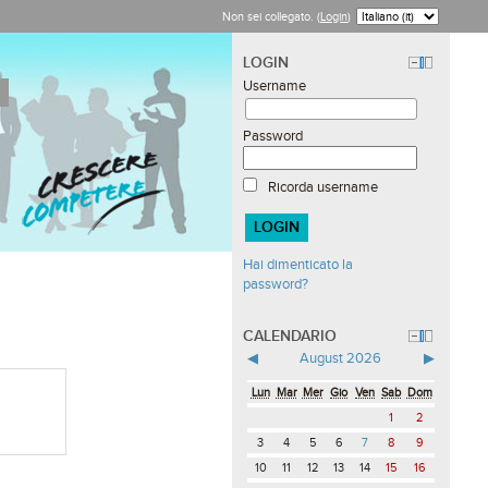
Non sei collegato. (
Login
)
LOGIN
Username
Password
Ricorda username
Hai dimenticato la
password?
CALENDARIO
◀
August 2026
▶
Lun
Mar
Mer
Gio
Ven
Sab
Dom
1
2
3
4
5
6
7
8
9
10
11
12
13
14
15
16