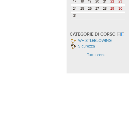
17
18
19
20
21
22
23
24
25
26
27
28
29
30
31
CATEGORIE DI CORSO
WHISTLEBLOWING
Sicurezza
Tutti i corsi
...