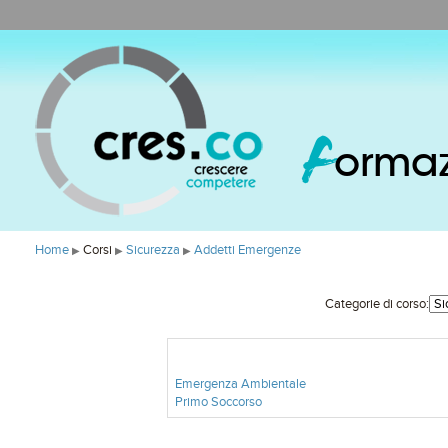
F
orma
Home
Corsi
Sicurezza
Addetti Emergenze
▶
▶
▶
Categorie di corso:
Emergenza Ambientale
Primo Soccorso